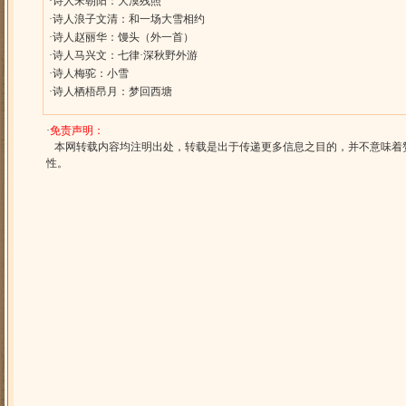
·
诗人宋朝阳：大漠残照
·
诗人浪子文清：和一场大雪相约
·
诗人赵丽华：馒头（外一首）
·
诗人马兴文：七律·深秋野外游
·
诗人梅驼：小雪
·
诗人栖梧昂月：梦回西塘
·
免责声明：
本网转载内容均注明出处，转载是出于传递更多信息之目的，并不意味着
性。