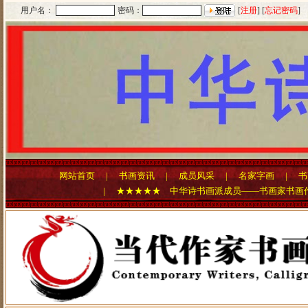
用户名：
密码：
[
注册
] [
忘记密码
]
网站首页
|
书画资讯
|
成员风采
|
名家字画
|
书
| ★★★★★ 中华诗书画派成员——书画家书画