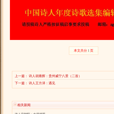
本文共分
页
1
上一篇：
诗人胡雍辉：贵州威宁八景（二首）
下一篇：
诗人王方泽：遇见
相关新闻