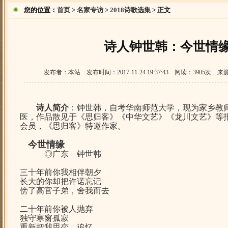
您的位置：
首页
>
名家专访
>
2018诗歌选集
> 正文
诗人钟世韩：今世情
发布者：本站 发布时间：2017-11-24 19:37:43 阅读：3905
诗人简介
：
钟世韩
，
自考华南师范大学，现
为
家乡
教
医，作品散见于《思归客》《中华文艺》《龙川文艺》
等
会员，《思归客》特邀作家
。
今世情缘
◎
广东
钟世韩
三十年前你我
相
伴朝夕
长大的你
却
把许诺忘记
傍了高官子弟，
舍我而去
二十年前
你
被人抛弃
独守寒窗孤寂
重新把我思恋
，追忆